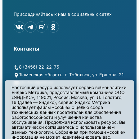
Присоединяйтесь к нам в социальных сетях
Контакты
8 (3456) 22-22-75
Тюменская область, г. Тобольск, ул. Ершова, 21
obr-tmr@prto.ru
Настоящий ресурс использует сервис веб-аналитики
Яндекс Метрика, предоставляемый компанией ООО
«ЯНДЕКС», 119021, Россия, Москва, ул. Л. Толстого,
16 (далее — Яндекс), сервис Яндекс Метрика
© 2024. все права защищены
использует файлы «cookie» с целью сбора
Отдел образования Администрации Тобольского
технических данных посетителей для обеспечения
муниципального округа
работоспособности и улучшения качества
обслуживания. Продолжая использовать ресурс, Вы
автоматически соглашаетесь с использованием
Мы используем сервис веб-аналитики Яндекс Метрика,
данных технологий. Собранная при помощи «cookie»
предоставляемый компанией ООО «ЯНДЕКС», 119021,
информация не может идентифицировать вас,